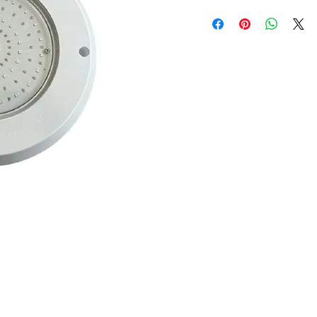
Işık gücü
Işık açısı
Renk sıcaklığı
Besleme gerilimi
Güç
Koruma derecesi