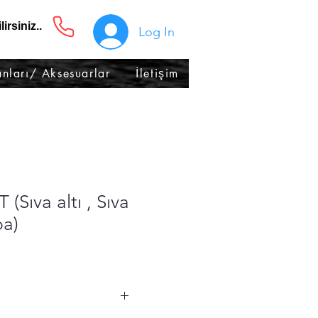
irsiniz..
Log In
nları/ Aksesuarlar
İletişim
Sıva altı , Sıva
ba)