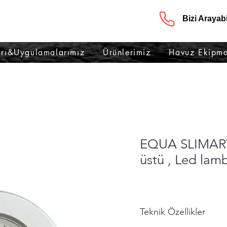
Bizi Arayabil
rı&Uygulamalarımız
Ürünlerimiz
Havuz Ekipma
EQUA SLIMART (
üstü , Led lam
Teknik Özellikler