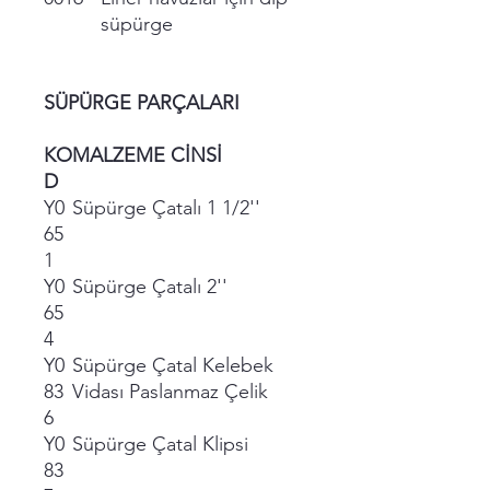
süpürge
SÜPÜRGE PARÇALARI
KO
MALZEME CİNSİ
D
Y0
Süpürge Çatalı 1 1/2''
65
1
Y0
Süpürge Çatalı 2''
65
4
Y0
Süpürge Çatal Kelebek
83
Vidası Paslanmaz Çelik
6
Y0
Süpürge Çatal Klipsi
83