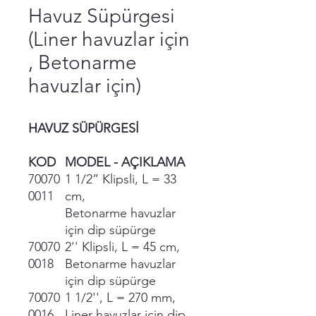
Havuz Süpürgesi
(Liner havuzlar için
, Betonarme
havuzlar için)
HAVUZ SÜPÜRGESİ
KOD
MODEL - AÇIKLAMA
70070
1 1/2” Klipsli, L = 33
0011
cm,
Betonarme havuzlar
için dip süpürge
70070
2'' Klipsli, L = 45 cm,
0018
Betonarme havuzlar
için dip süpürge
70070
1 1/2'', L = 270 mm,
0016
Liner havuzlar için dip