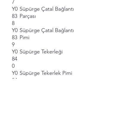
7
Y0
Süpürge Çatal Bağlantı
83
Parçası
8
Y0
Süpürge Çatal Bağlantı
83
Pimi
9
Y0
Süpürge Tekerleği
84
0
Y0
Süpürge Tekerlek Pimi
84
1
Y0
Süpürge Yan Gövde
84
(Tekerlek)
2
Y0
Süpürge Fırçası 1 1/2''
31
7