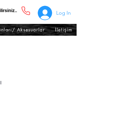
irsiniz..
Log In
nları/ Aksesuarlar
İletişim
ı