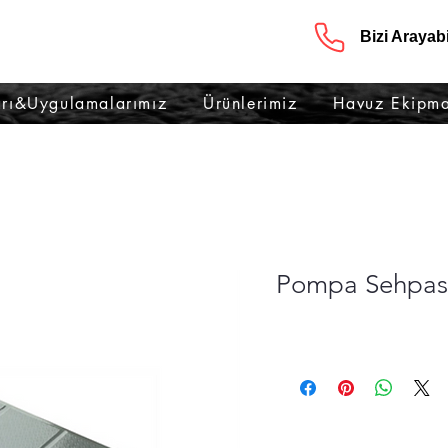
Bizi Arayabil
rı&Uygulamalarımız
Ürünlerimiz
Havuz Ekipma
Pompa Sehpas