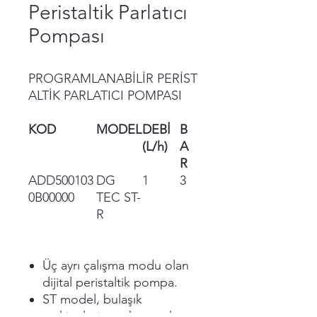
Peristaltik Parlatıcı
Pompası
PROGRAMLANABİLİR PERİST
ALTİK PARLATICI POMPASI
KOD
MODEL
DEBİ
B
(L/h)
A
R
ADD500103
DG
1
3
0B00000
TEC ST-
R
Üç ayrı çalışma modu olan
dijital peristaltik pompa.
ST model, bulaşık
makinelerine tek, esnek ve