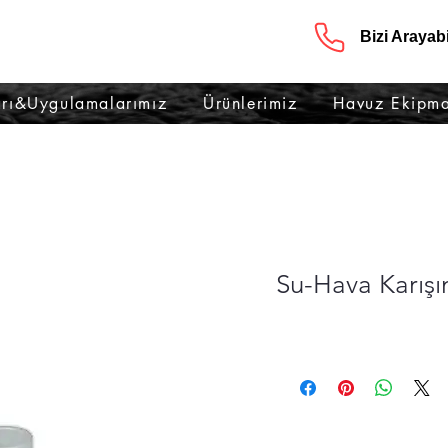
Bizi Arayabil
rı&Uygulamalarımız
Ürünlerimiz
Havuz Ekipma
Su-Hava Karışı