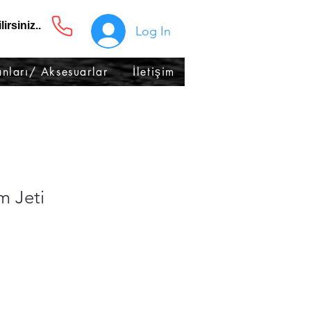
irsiniz..
Log In
nları/ Aksesuarlar
İletişim
m Jeti