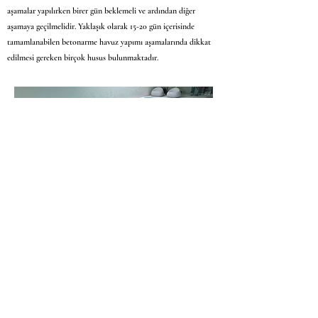
aşamalar yapılırken birer gün beklemeli ve ardından diğer
aşamaya geçilmelidir. Yaklaşık olarak 15-20 gün içerisinde
tamamlanabilen betonarme havuz yapımı aşamalarında dikkat
edilmesi gereken birçok husus bulunmaktadır.
Kullanılan malzemelerin kalitesi, işçilik sırasında dikkat
edilmesi gereken noktalar, tesisat işlemleri sırasında her şeyin
eksiksiz tamamlanması ve betonarme havuz içerisinde sızıntı
gerçekleşmemesi için kaplama yapılmadan önce sızıntı
kontrollerinin gerçekleştirilmesi gerekir.