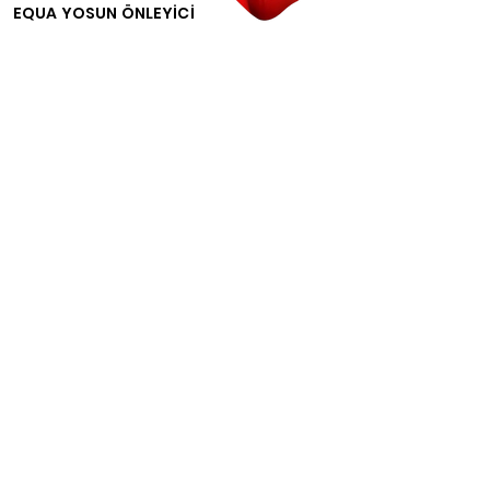
EQUA YOSUN ÖNLEYİCİ
Alışveriş
&
Ürün Detay
GEMAŞ YOSUN
ÖNLEYİCİ
Alışveriş
&
Ürün Detay
STERYA YOSUN ÖNLEYİCİ