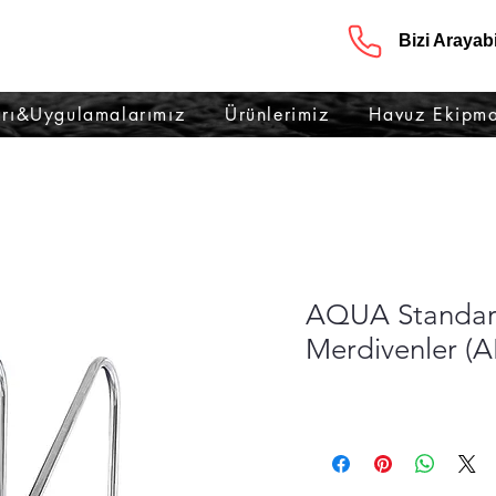
Bizi Arayabil
rı&Uygulamalarımız
Ürünlerimiz
Havuz Ekipma
AQUA Standar
Merdivenler (A