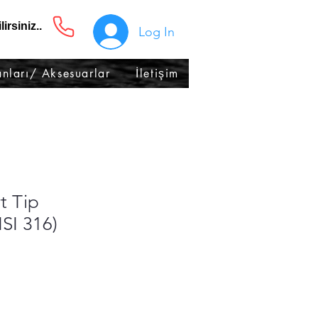
irsiniz..
Log In
nları/ Aksesuarlar
İletişim
t Tip
ISI 316)