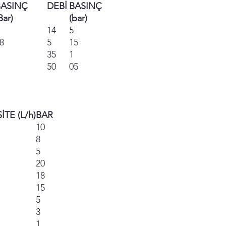
valfi
Pyrex
BASINÇ
DEBİ
BASINÇ
Bar)
(bar)
Enjeksiyon
PP
14
5
fittings
8
5
15
35
1
50
05
Emiş valfi
PP
Güç
230V
Boru
4x6
İTE (L/h)
BAR
10
4x6/6x8
8
(Model 3)
5
20
18
15
5
3
1