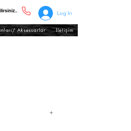
irsiniz..
Log In
nları/ Aksesuarlar
İletişim
Standart
Opsiyonel