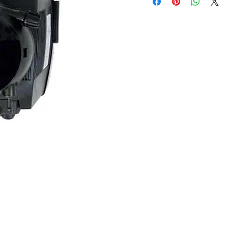
Versiyon
Model 1-
2-3
Pompa
PP 1/2''
kafası
Pompa
PBT
gövdesi
Diyafram
PTFE
Topler
PYREX
Gövde
PP
valfi
O-ringler
Viton ®
Enjeksiyon
Hastelloy-