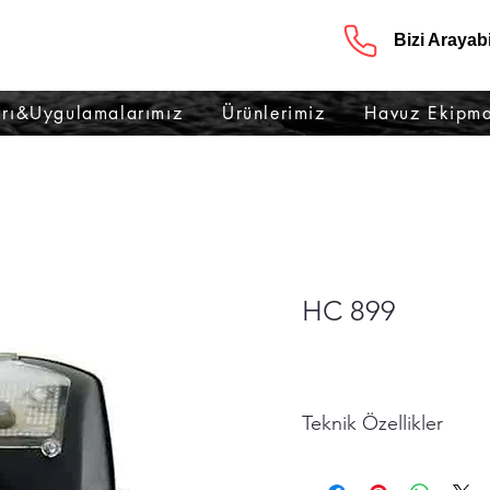
Bizi Arayabil
rı&Uygulamalarımız
Ürünlerimiz
Havuz Ekipma
HC 899
Teknik Özellikler
HC 899
Standart