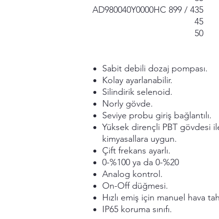
AD980040Y0000
HC 899 / 4
35
45
50
Sabit debili dozaj pompası.
Kolay ayarlanabilir.
Silindirik selenoid.
Norly gövde.
Seviye probu giriş bağlantılı.
Yüksek dirençli PBT gövdesi il
kimyasallara uygun.
Çift frekans ayarlı.
0-%100 ya da 0-%20
Analog kontrol.
On-Off düğmesi.
Hızlı emiş için manuel hava tah
IP65 koruma sınıfı.