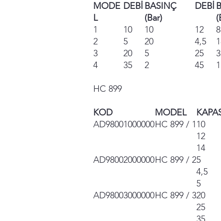
MODE
DEBİ
BASINÇ
DEBİ
L
(Bar)
(
1
10
10
12
8
2
5
20
4,5
1
3
20
5
25
3
4
35
2
45
1
HC 899
KOD
MODEL
KAPAS
AD98001000000
HC 899 / 1
10
12
14
AD98002000000
HC 899 / 2
5
4,5
5
AD98003000000
HC 899 / 3
20
25
35