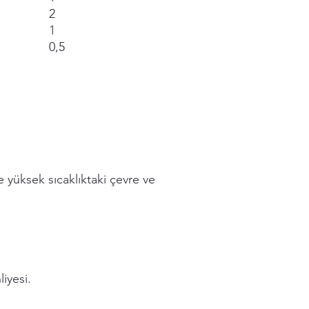
2
1
0,5
e yüksek sıcaklıktaki çevre ve
liyesi.