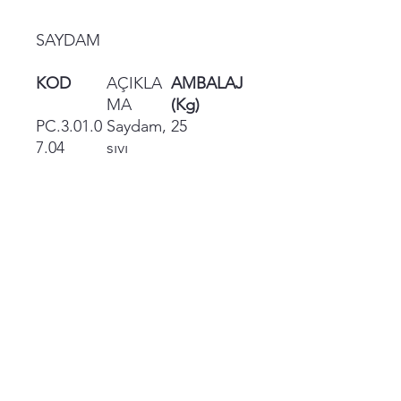
SAYDAM
KOD
AÇIKLA
AMBALAJ
MA
(Kg)
PC.3.01.0
Saydam,
25
7.04
sıvı
Normal depolama
koşullarında 2-3 yıl
kullanılabilir.
Teknik Özellikler
SAYDAM
Yüksek yoğunlukta SIVI formundadır.