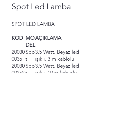
Spot Led Lamba
SPOT LED LAMBA
KOD
MO
AÇIKLAMA
DEL
20030
Spo
3,5 Watt. Beyaz led
0035
t
ışıklı, 3 m kablolu
20030
Spo
3,5 Watt. Beyaz led
0035S
t
ışıklı, 10 m kablolu
20030
Spo
10 Watt. Çok renkli
0037
t
ışıklı, 3 m kablolu
20030
Spo
10 Watt. Çok renkli
0037S
t
ışıklı, 10 m kablolu
CE, ROHS, UNI EN 16582