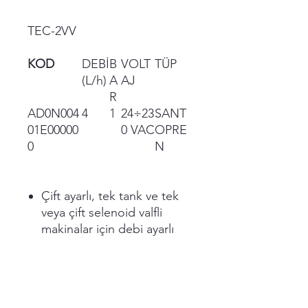
TEC-2VV
KOD
DEBİ
B
VOLT
TÜP
(L/h)
A
AJ
R
AD0N004
4
1
24÷23
SANT
01E00000
0 VAC
OPRE
0
N
Çift ayarlı, tek tank ve tek
veya çift selenoid valfli
makinalar için debi ayarlı
peristaltik pompa.
Debi ayarı, zaman kontrollü
ve motor dönüş hızı ile
kontrol edilebilir.