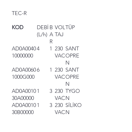
TEC-R
KOD
DEBİ
B
VOL
TÜP
(L/h)
A
TAJ
R
AD0A0040
4
1
230
SANT
10000000
VAC
OPRE
N
AD0A0060
6
1
230
SANT
1000G000
VAC
OPRE
N
AD0A0010
1
3
230
TYGO
30A00000
VAC
N
AD0A0010
1
3
230
SİLİKO
30B00000
VAC
N